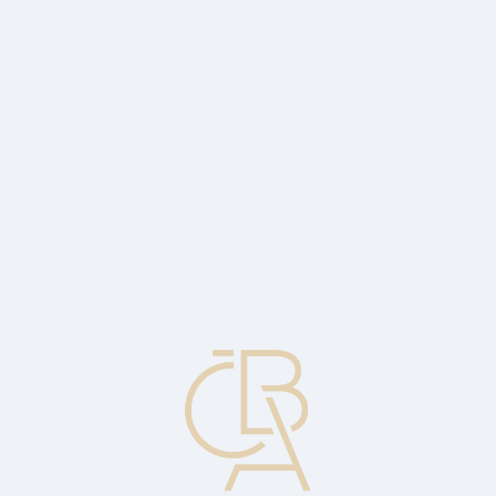
News
ČBA Monitor
CBA Educa Education
ABOUT CBA
Contact
For media
Calendar
cs
3D SECURE
A protocol defining the rules for secure payments on the Internet
from the perspective of all three parties to a transaction - the holder,
the merchant and the payment system. It is supported by all card
associations.