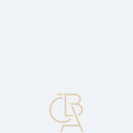
News
ČBA Monitor
CBA Educa Education
ABOUT CBA
Contact
For media
Calendar
cs
Authorisation
The process by which the card issuer's consent is sought for the
payment or withdrawal of cash via a payment card. Consent is
expressed by providing an authorisation code. Note: In general, the
decision to approve or reject a transaction is made by the issuer or a
third party acting on behalf of the issuer. For chip transactions, the
chip may grant approval within the limits set by the issuer.