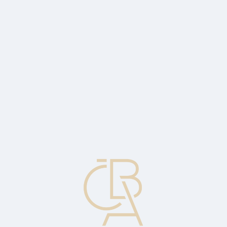
News
ČBA Monitor
CBA Educa Education
ABOUT CBA
Contact
For media
Calendar
cs
AAR
Abbreviation of the English phrase Against all risks.