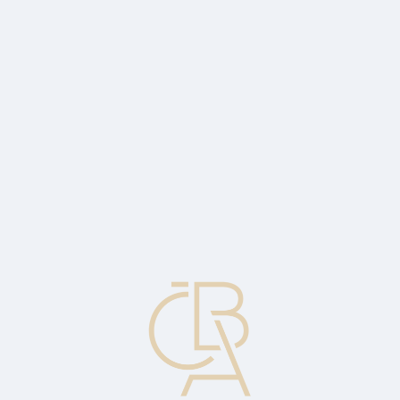
News
ČBA Monitor
CBA Educa Education
ABOUT CBA
Contact
For media
Calendar
cs
Acquirer
A clearing bank that enters into contractual relationships with
merchants, processes payment card transactions (directly or through
a third party) and provides clearing and settlement.