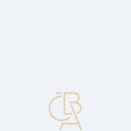
Zpravodajský servis
ČBA Monitor
ČBA Educa vzdělávání
O ČBA
Kontakt
Pro média
Kalendář
cs
Akciové fondy
Fondy, které mají minimálně 80 % svého majetku investováno na
akciovém trhu. Vyznačují se krátkodobým výrazným kolísáním
kursu, třeba i desítek procent v několika měsících. Jsou to rizikové
fondy vhodné pro nejdelší investiční horizont vzhledem k výhodě
dlouhodobě nejvyššího možného zhodnocení.