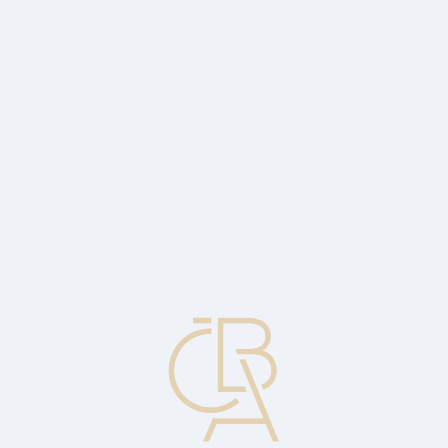
Zpravodajský servis
ČBA Monitor
ČBA Educa vzdělávání
O ČBA
Kontakt
Pro média
Kalendář
cs
Akciový registr
Registr (nebo také akciový rejstřík) vedený akciovou společností o
jejích akcionářích.