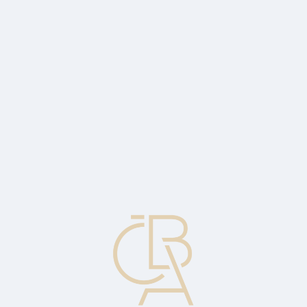
Zpravodajský servis
ČBA Monitor
ČBA Educa vzdělávání
O ČBA
Kontakt
Pro média
Kalendář
cs
Akciový trh
Organizovaný mechanizmus, jehož prostřednictvím mohou být
převáděny akcie a podíly z jednoho držitele na druhého. Obvykle se
tak děje na burzovním parketu, ale akciovým trhem může být rovněž
telefonický nebo elektronický trh.