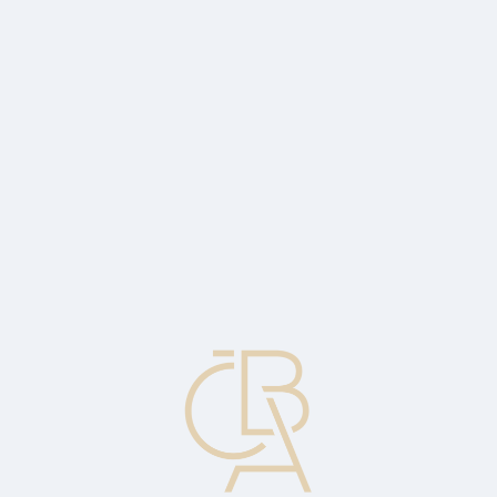
Zpravodajský servis
ČBA Monitor
ČBA Educa vzdělávání
O ČBA
Kontakt
Pro média
Kalendář
cs
Akreditiv (L/C)
Závazek výstavce, nejčastěji banky, že na základě žádosti klienta
(příkazce) a na jeho účet poskytne oprávněné osobě (beneficientovi)
určité plnění.