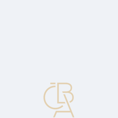
Zpravodajský servis
ČBA Monitor
ČBA Educa vzdělávání
O ČBA
Kontakt
Pro média
Kalendář
cs
Akumulované oprávky
Celkové oprávky uplatněné od data nákupu do současnosti,
vykázané v bilanci.