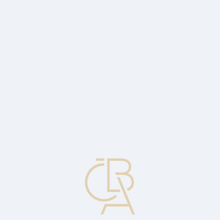
Zpravodajský servis
ČBA Monitor
ČBA Educa vzdělávání
O ČBA
Kontakt
Pro média
Kalendář
cs
ALCO (Výbor pro řízení aktiv a pasiv)
Funkcí výboru ALCO je optimalizovat čistý úrokový výnos
podnikatele pomocí řízení strukturálního úrokového rizika rozvahy,
při snaze eliminovat oblasti s největším rizikem.