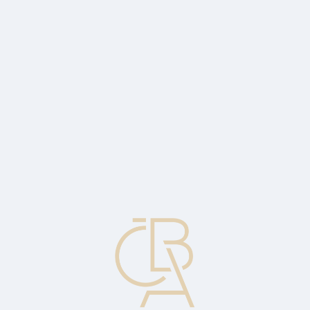
News
ČBA Monitor
CBA Educa Education
ABOUT CBA
Contact
For media
Calendar
cs
Confidence in the economy fell in August,
households for 4th month in a row
Economic commentary by Jakub Seidler, Chief Economist of the
CBA