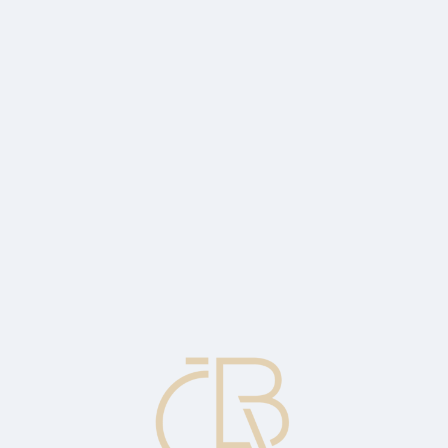
ast year
A