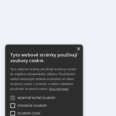
×
Tyto webové stránky používají
soubory cookie.
Tyto webové stránky používají soubory cookie
ke zlepšení uživatelského zážitku. Používáním
našich webových stránek souhlasíte se všemi
soubory cookie v souladu s našimi zásadami
používání souborů cookie.
Více informací
NEZBYTNĚ NUTNÉ SOUBORY
VÝKONOVÉ SOUBORY
SOUBORY CÍLENÍ