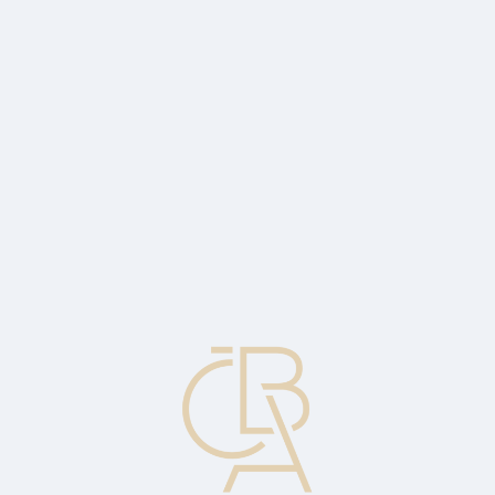
News
ČBA Monitor
CBA Educa Education
ABOUT CBA
Contact
For media
Calendar
cs
Millions of expired banknotes still in
circulation
Millions of invalid notes are still in people's wallets. The Czech
National Bank has already decided to withdraw some designs from
circulation at the end of June 2022.