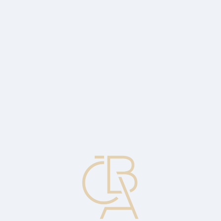
News
ČBA Monitor
CBA Educa Education
ABOUT CBA
Contact
For media
Calendar
cs
March inflation at 2.7% brings another
cold shower for doves
Economic commentary by Jaromir Šindel, Chief Economist of the
CBA