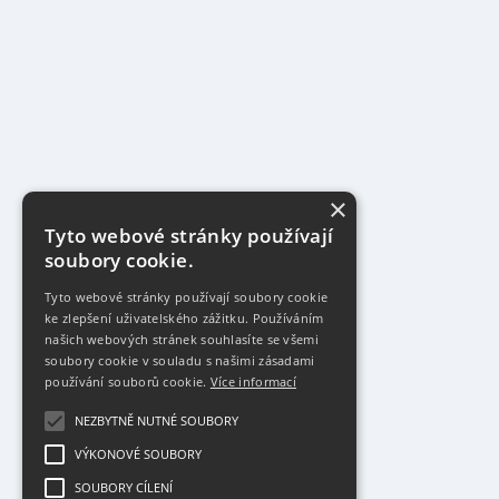
×
Tyto webové stránky používají
soubory cookie.
Tyto webové stránky používají soubory cookie
ke zlepšení uživatelského zážitku. Používáním
našich webových stránek souhlasíte se všemi
soubory cookie v souladu s našimi zásadami
používání souborů cookie.
Více informací
NEZBYTNĚ NUTNÉ SOUBORY
VÝKONOVÉ SOUBORY
SOUBORY CÍLENÍ