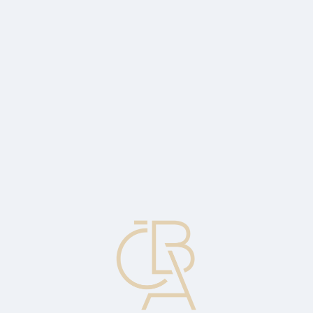
News
ČBA Monitor
CBA Educa Education
ABOUT CBA
Contact
For media
Calendar
cs
CBA Hypomonitor: Indian summer of
strong mortgages at a stable rate of
4.52%
The volume of new mortgages has reached CZK 235 billion since
the beginning of the year