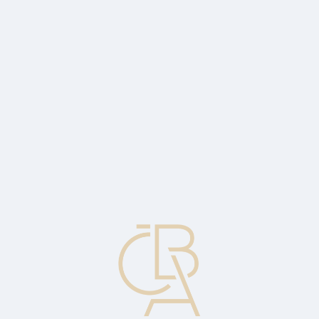
News
ČBA Monitor
CBA Educa Education
ABOUT CBA
Contact
For media
Calendar
cs
CBA Hypomonitor: Still strong October
activity with mortgage rates below 4.5%
Since the beginning of the year, the volume of new mortgages has
reached CZK 265 billion