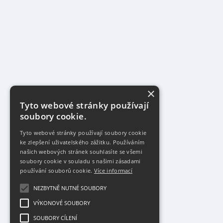
×
Tyto webové stránky používají
soubory cookie.
Tyto webové stránky používají soubory cookie
ke zlepšení uživatelského zážitku. Používáním
našich webových stránek souhlasíte se všemi
soubory cookie v souladu s našimi zásadami
používání souborů cookie.
Více informací
NEZBYTNĚ NUTNÉ SOUBORY
VÝKONOVÉ SOUBORY
SOUBORY CÍLENÍ