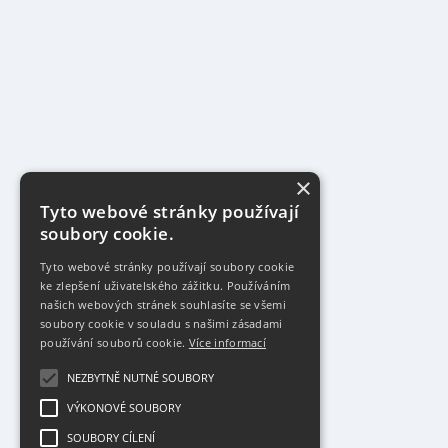
×
Tyto webové stránky používají
soubory cookie.
Tyto webové stránky používají soubory cookie
ke zlepšení uživatelského zážitku. Používáním
našich webových stránek souhlasíte se všemi
soubory cookie v souladu s našimi zásadami
používání souborů cookie.
Více informací
NEZBYTNĚ NUTNÉ SOUBORY
VÝKONOVÉ SOUBORY
SOUBORY CÍLENÍ