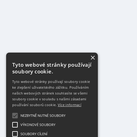
×
Tyto webové stránky používají
soubory cookie.
Tyto webové stránky používají soubory cookie
ke zlepšení uživatelského zážitku. Používáním
našich webových stránek souhlasíte se všemi
soubory cookie v souladu s našimi zásadami
používání souborů cookie.
Více informací
NEZBYTNĚ NUTNÉ SOUBORY
VÝKONOVÉ SOUBORY
SOUBORY CÍLENÍ