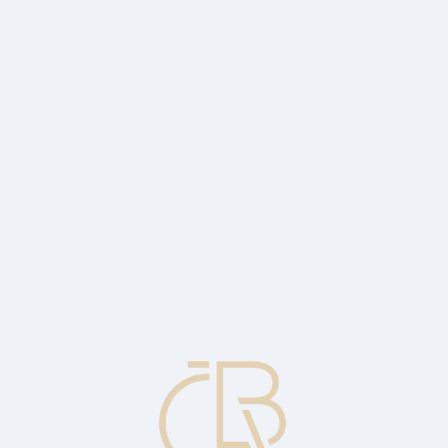
's economy ended in the highest deficit e
 CZK 420 billion (6.9% of GDP) as a result of the coronavirus pandemic.