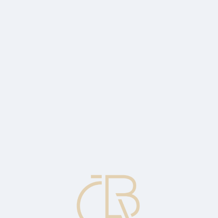
s year, according to revised data published today by the CZSO, slowin