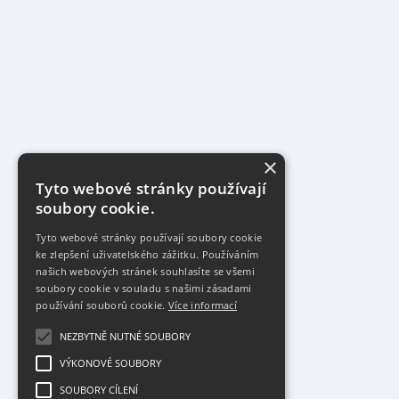
×
Tyto webové stránky používají
soubory cookie.
Tyto webové stránky používají soubory cookie
ke zlepšení uživatelského zážitku. Používáním
našich webových stránek souhlasíte se všemi
soubory cookie v souladu s našimi zásadami
používání souborů cookie.
Více informací
NEZBYTNĚ NUTNÉ SOUBORY
VÝKONOVÉ SOUBORY
SOUBORY CÍLENÍ