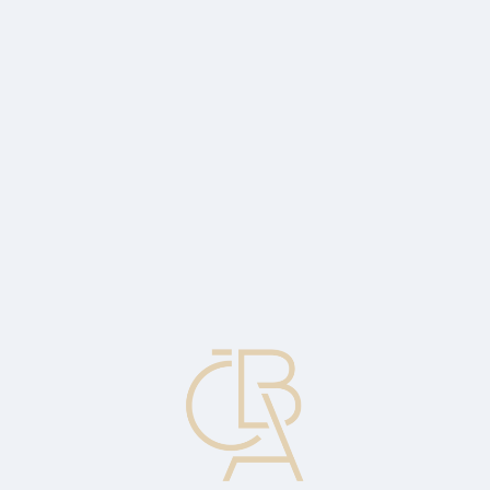
News
ČBA Monitor
CBA Educa Education
ABOUT CBA
Contact
For media
Calendar
cs
Inflation fell to 16.7% in February
February's year-on-year price growth slowed to 16.7% from 17.5%
in January, slightly above both the Reuters analysts' estimate
(16.6%) and the CNB's estimate (16.5%). On a month-on-month
basis, prices rose by 0.6% after 6% in January (see Chart 1).