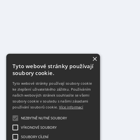
×
Tyto webové stránky používají
soubory cookie.
Tyto webové stránky používají soubory cookie
ke zlepšení uživatelského zážitku. Používáním
našich webových stránek souhlasíte se všemi
soubory cookie v souladu s našimi zásadami
používání souborů cookie.
Více informací
NEZBYTNĚ NUTNÉ SOUBORY
VÝKONOVÉ SOUBORY
SOUBORY CÍLENÍ