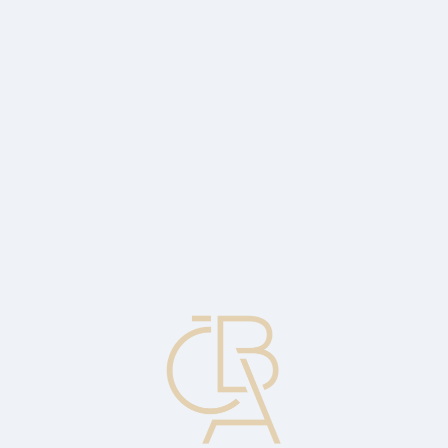
News
ČBA Monitor
CBA Educa Education
ABOUT CBA
Contact
For media
Calendar
cs
Jaromír Šindel
New Chief Economist of the Czech Banking Association