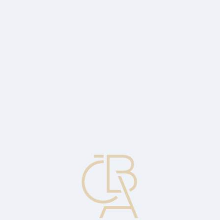
News
ČBA Monitor
CBA Educa Education
ABOUT CBA
Contact
For media
Calendar
cs
MACROECONOMIC FORECAST OF
THE CZECH REPUBLIC 3Q 25
CBA improves outlook for the Czech economy