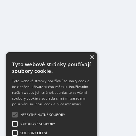
×
Tyto webové stránky používají
soubory cookie.
Tyto webové stránky používají soubory cookie
ke zlepšení uživatelského zážitku. Používáním
našich webových stránek souhlasíte se všemi
soubory cookie v souladu s našimi zásadami
používání souborů cookie.
Více informací
NEZBYTNĚ NUTNÉ SOUBORY
VÝKONOVÉ SOUBORY
SOUBORY CÍLENÍ