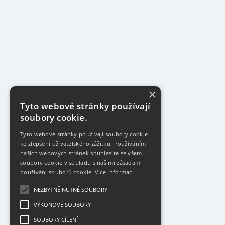
×
Tyto webové stránky používají
soubory cookie.
Tyto webové stránky používají soubory cookie
ke zlepšení uživatelského zážitku. Používáním
našich webových stránek souhlasíte se všemi
soubory cookie v souladu s našimi zásadami
používání souborů cookie.
Více informací
NEZBYTNĚ NUTNÉ SOUBORY
VÝKONOVÉ SOUBORY
SOUBORY CÍLENÍ