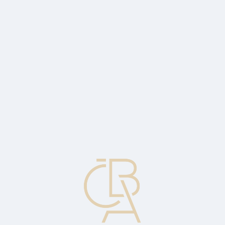
News
ČBA Monitor
CBA Educa Education
ABOUT CBA
Contact
For media
Calendar
cs
Most producer prices rose in August, but
agriculture continues to decline sharply
Economic commentary by Jakub Seidler, Chief Economist of the
CBA