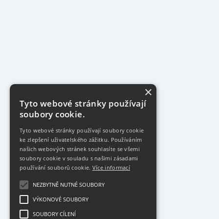
×
Tyto webové stránky používají
soubory cookie.
Tyto webové stránky používají soubory cookie
ke zlepšení uživatelského zážitku. Používáním
našich webových stránek souhlasíte se všemi
soubory cookie v souladu s našimi zásadami
používání souborů cookie.
Více informací
NEZBYTNĚ NUTNÉ SOUBORY
VÝKONOVÉ SOUBORY
SOUBORY CÍLENÍ