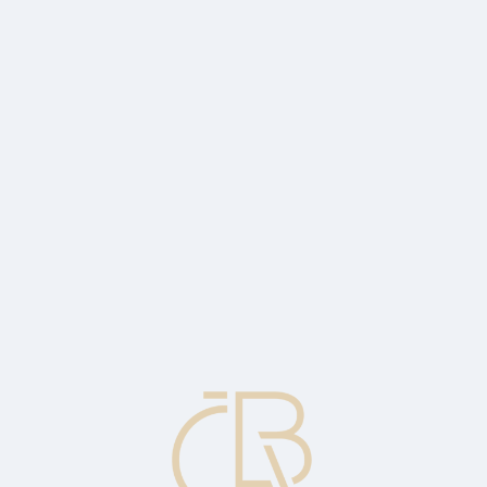
ds rose to 40% in the first quarter of 2026
ximately CZK 40.2 billion in Q1