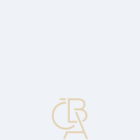
News
ČBA Monitor
CBA Educa Education
ABOUT CBA
Contact
For media
Calendar
cs
Geopolitics weakened the koruna in the
first quarter, rates remained its support
Commentary by Jaromír Šindel, Chief Economist of the CBA