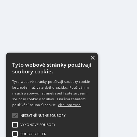
×
Tyto webové stránky používají
soubory cookie.
Tyto webové stránky používají soubory cookie
ke zlepšení uživatelského zážitku. Používáním
našich webových stránek souhlasíte se všemi
soubory cookie v souladu s našimi zásadami
používání souborů cookie.
Více informací
NEZBYTNĚ NUTNÉ SOUBORY
VÝKONOVÉ SOUBORY
SOUBORY CÍLENÍ