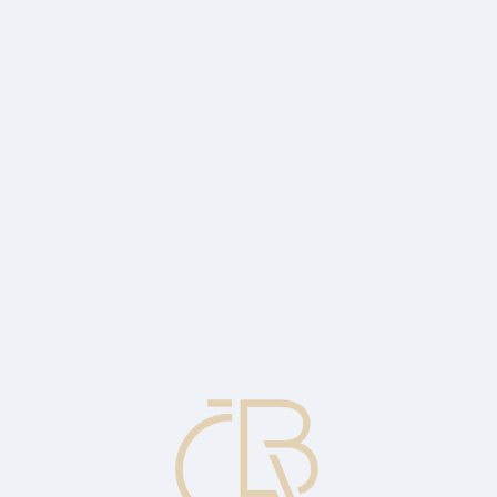
 the cyclical capital buffer at 1.25 per cen
BA