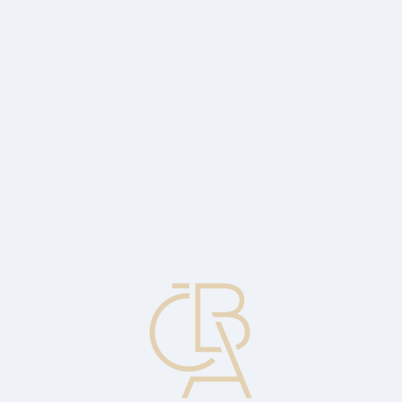
News
ČBA Monitor
CBA Educa Education
ABOUT CBA
Contact
For media
Calendar
cs
Vošický: people are very interested in
reducing the energy consumption of
housing
Building societies provided loans worth almost CZK 50 billion