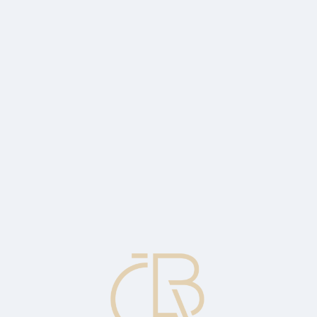
add another 4% in real terms this year
by 7.4% year-on-year and added 7.2% for the full year.