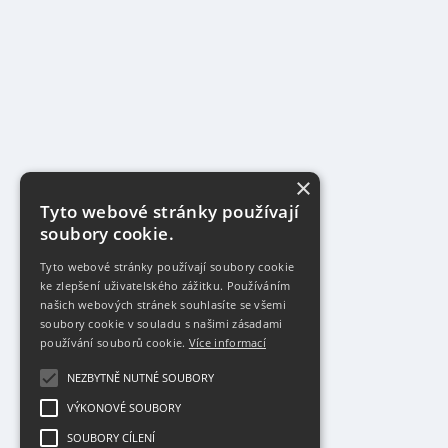
×
Tyto webové stránky používají
soubory cookie.
Tyto webové stránky používají soubory cookie
ke zlepšení uživatelského zážitku. Používáním
našich webových stránek souhlasíte se všemi
soubory cookie v souladu s našimi zásadami
používání souborů cookie.
Více informací
NEZBYTNĚ NUTNÉ SOUBORY
VÝKONOVÉ SOUBORY
SOUBORY CÍLENÍ