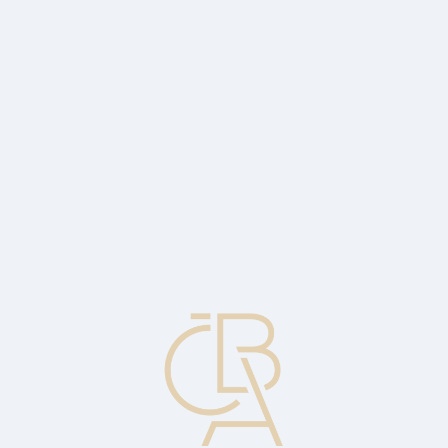
News
ČBA Monitor
CBA Educa Education
ABOUT CBA
Contact
For media
Calendar
cs
Roček: The real estate market in the
Czech Republic has revived
The domestic real estate market has been experiencing growth in
terms of the number of transactions in all types of real estate since
last spring.