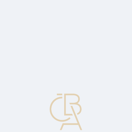
News
ČBA Monitor
CBA Educa Education
ABOUT CBA
Contact
For media
Calendar
cs
Assignor
A person transferring a right or property to another person or
company.