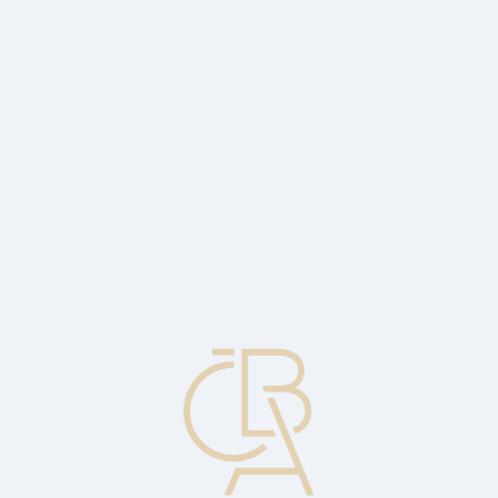
News
ČBA Monitor
CBA Educa Education
ABOUT CBA
Contact
For media
Calendar
cs
Authorisation response
A message sent by the issuer to the clearing bank containing a
response code informing the processing bank how to proceed with
the transaction.