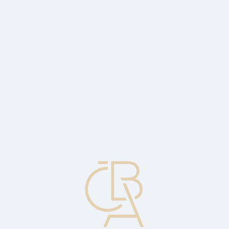
News
ČBA Monitor
CBA Educa Education
ABOUT CBA
Contact
For media
Calendar
cs
Average up
Buying in a growing market so as to reduce overall costs.