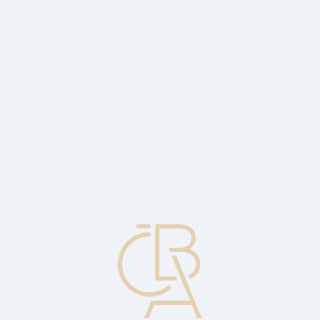
News
ČBA Monitor
CBA Educa Education
ABOUT CBA
Contact
For media
Calendar
cs
Bank regulation
Making and issuing specific rules by authorized bodies under the
law. These rules concern the functioning and structure of the
banking sector.