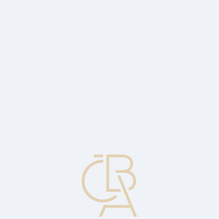
Zpravodajský servis
ČBA Monitor
ČBA Educa vzdělávání
O ČBA
Kontakt
Pro média
Kalendář
cs
Bankovní trata
Směnka splatná na požádání, vystavená buď bankou, nebo v její
prospěch.