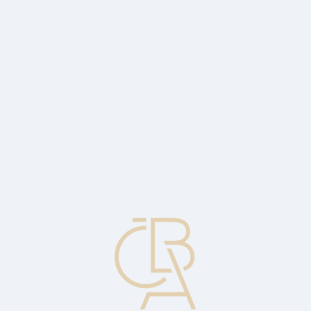
Zpravodajský servis
ČBA Monitor
ČBA Educa vzdělávání
O ČBA
Kontakt
Pro média
Kalendář
cs
Běžný výnos
Roční úrokový výnos z dluhopisu, dělený jeho tržní cenou.