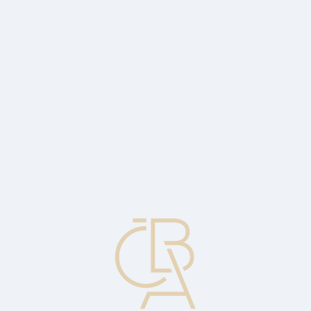
Zpravodajský servis
ČBA Monitor
ČBA Educa vzdělávání
O ČBA
Kontakt
Pro média
Kalendář
cs
Bezpečnostní prvky
Bezpečnostní prvky chránící nejen platební kartu ale také bankovky
před paděláním; např. hologram, speciální ultrafialový tisk,
magnetický proužek atd.