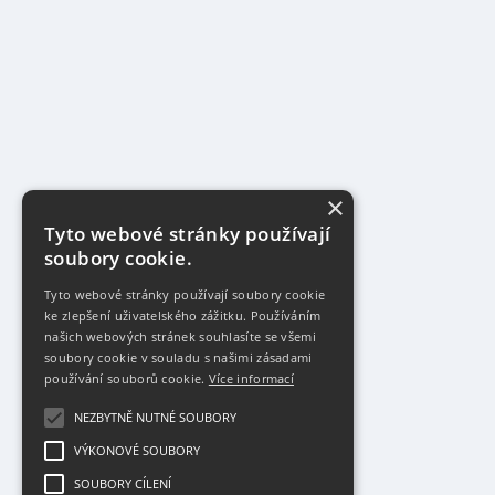
×
Tyto webové stránky používají
soubory cookie.
Tyto webové stránky používají soubory cookie
ke zlepšení uživatelského zážitku. Používáním
našich webových stránek souhlasíte se všemi
soubory cookie v souladu s našimi zásadami
používání souborů cookie.
Více informací
NEZBYTNĚ NUTNÉ SOUBORY
VÝKONOVÉ SOUBORY
SOUBORY CÍLENÍ