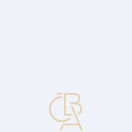
News
ČBA Monitor
CBA Educa Education
ABOUT CBA
Contact
For media
Calendar
cs
Bottom-up approach to investing
An investment strategy that puts less emphasis on the development
and cycle of the economy and the market as a whole, but instead
relies more on the analysis of individual stocks.