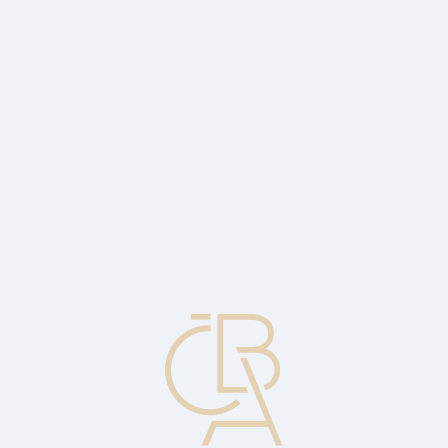
Zpravodajský servis
ČBA Monitor
ČBA Educa vzdělávání
O ČBA
Kontakt
Pro média
Kalendář
cs
Brettonwoodská dohoda
Dohoda přijatá původními členy OSN v roce 1944 zakládající
Mezinárodní měnový fond (MMF). Po druhé světové válce dala
vzniknout mezinárodnímu měnovému systému pevných směnných
kurzů.