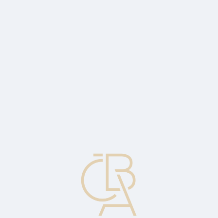
Zpravodajský servis
ČBA Monitor
ČBA Educa vzdělávání
O ČBA
Kontakt
Pro média
Kalendář
cs
CAM
Metoda autentikace karty / Card Authentication Method. Proces,
kterým je platební karta ověřena jako právoplatná, nikoli padělaná.
Pozn. U karty s magnetickým proužkem zahrnuje např. kontrolu
hologramu, který může být zkontrolován obchodníkem, resp.
zašifrovaných dat na magnetickém proužku, která může
zkontrolovat vydavatel karty. V anglické zkratce CAM.