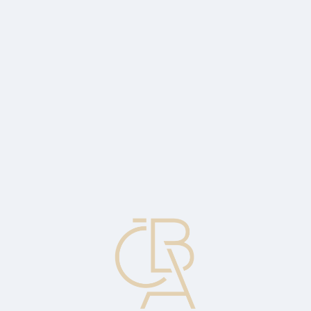
Zpravodajský servis
ČBA Monitor
ČBA Educa vzdělávání
O ČBA
Kontakt
Pro média
Kalendář
cs
Caption
Opce na opci. Dává držiteli právo koupě úrokového cap za předem
stanovenou cenu výměnou za prémii.