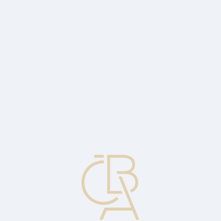
Zpravodajský servis
ČBA Monitor
ČBA Educa vzdělávání
O ČBA
Kontakt
Pro média
Kalendář
cs
Časové zpoždění
Čas, který uplyne mezi okamžikem provedení fiskálních a
monetárních opatření a okamžikem, kdy tato opatření začnou mít
měřitelný vliv na ekonomiku.