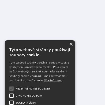
×
Tyto webové stránky používají
soubory cookie.
Tyto webové stránky používají soubory cookie
ke zlepšení uživatelského zážitku. Používáním
našich webových stránek souhlasíte se všemi
soubory cookie v souladu s našimi zásadami
používání souborů cookie.
Více informací
NEZBYTNĚ NUTNÉ SOUBORY
VÝKONOVÉ SOUBORY
SOUBORY CÍLENÍ