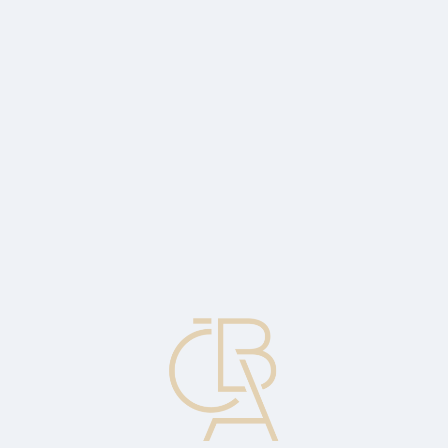
Zpravodajský servis
ČBA Monitor
ČBA Educa vzdělávání
O ČBA
Kontakt
Pro média
Kalendář
cs
Cena svolatelnosti
Cena, za kterou může být dluhopis nebo prioritní akcie emitentem
svolána.