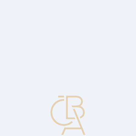
Zpravodajský servis
ČBA Monitor
ČBA Educa vzdělávání
O ČBA
Kontakt
Pro média
Kalendář
cs
Centralizované přijímání karet
Služba, umožňující držiteli licence od kartové asociace, aby
zajišťoval přijímání karet od mezinárodní obchodní společnosti
působících v různých zemí (například mezinárodní letecké
společnosti nebo půjčovny automobilů).